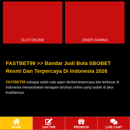
SLOT ONLINE
JOKER GAMING
FASTBET99 >> Bandar Judi Bola SBOBET
Resmi Dan Terpercaya Di Indonesia 2026
FASTBET99
sebagai salah satu agen sbobet terpercaya dan terbesar di
indonesia menyediakan beragam taruhan online yang sudah di akui
kualitasnya.
HOME
DAFTAR
PROMOSI
LIVE CHAT