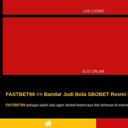
LIVE CASINO
SLOT ONLINE
FASTBET99 >> Bandar Judi Bola SBOBET Resmi D
FASTBET99
sebagai salah satu agen sbobet terpercaya dan terbesar di indon