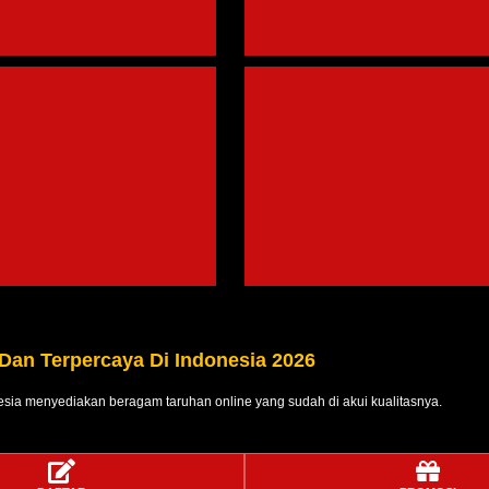
an Terpercaya Di Indonesia 2026
esia menyediakan beragam taruhan online yang sudah di akui kualitasnya.