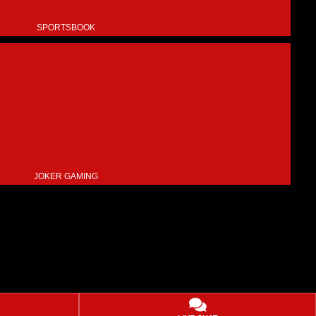
SPORTSBOOK
JOKER GAMING